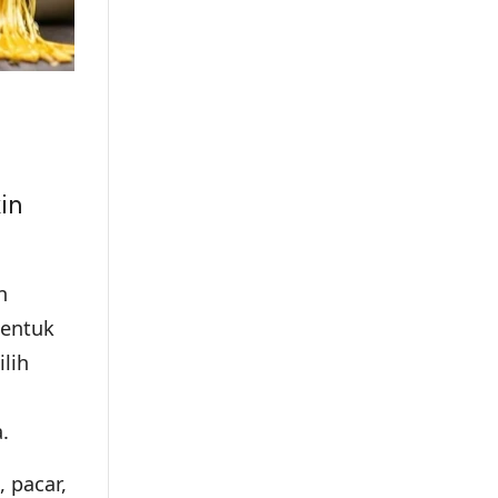
in
n
bentuk
lih
a.
 pacar,