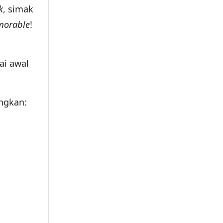
k
, simak
orable
!
h
ai awal
ngkan: