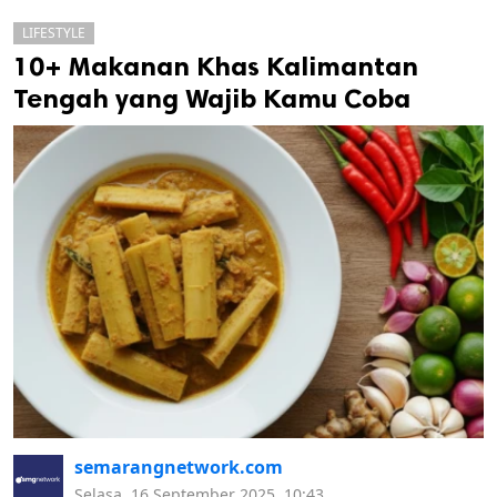
LIFESTYLE
10+ Makanan Khas Kalimantan
Tengah yang Wajib Kamu Coba
k
ak cipta.
semarangnetwork.com
Selasa, 16 September 2025, 10:43