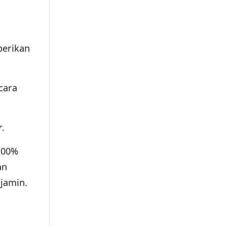
erikan
cara
r
.
100%
an
rjamin.