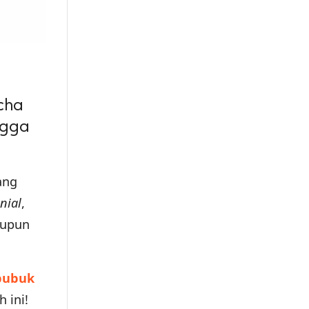
cha
ngga
ang
nial
,
upun
bubuk
h ini!