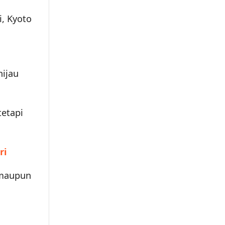
i, Kyoto
hijau
tetapi
ri
 maupun