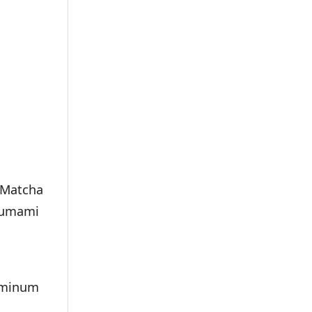
 Matcha
a umami
 minum