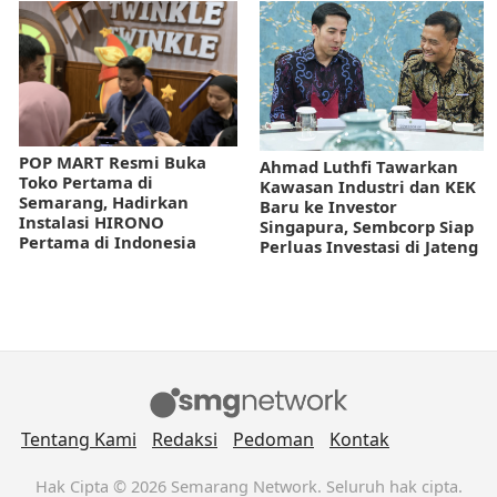
POP MART Resmi Buka
Ahmad Luthfi Tawarkan
Toko Pertama di
Kawasan Industri dan KEK
Semarang, Hadirkan
Baru ke Investor
Instalasi HIRONO
Singapura, Sembcorp Siap
Pertama di Indonesia
Perluas Investasi di Jateng
Tentang Kami
Redaksi
Pedoman
Kontak
Hak Cipta © 2026 Semarang Network. Seluruh hak cipta.