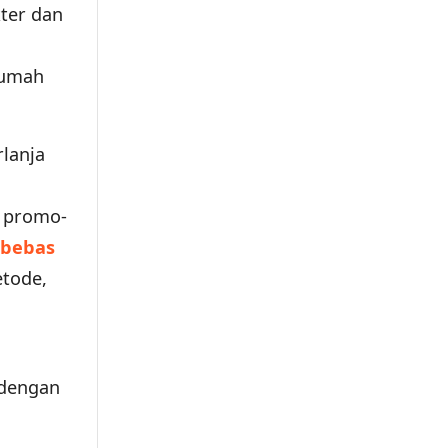
ter dan
rumah
lanja
a promo-
bebas
etode,
 dengan