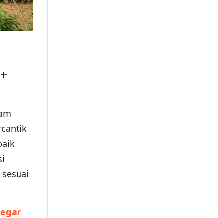
0+
lam
cantik
baik
si
 sesuai
Segar