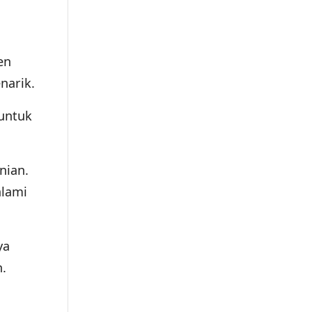
en
narik.
untuk
nian.
alami
ya
.