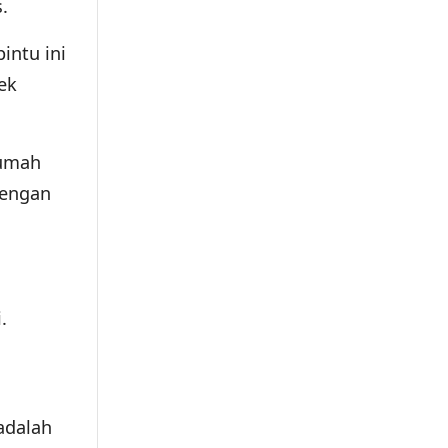
.
intu ini
ek
rumah
dengan
.
adalah