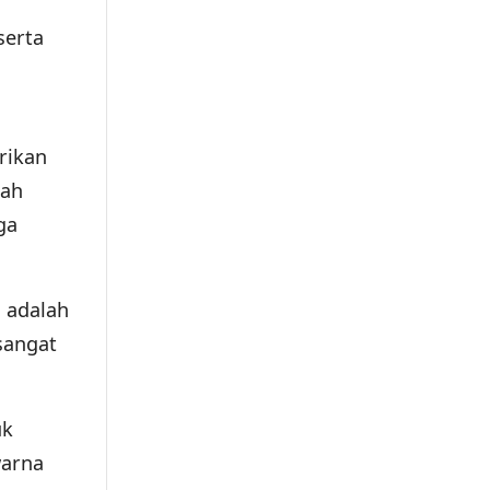
serta
rikan
lah
ga
 adalah
sangat
uk
warna