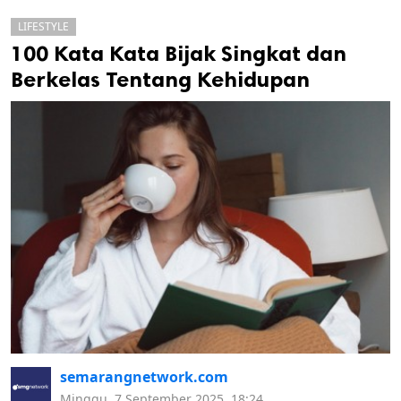
LIFESTYLE
100 Kata Kata Bijak Singkat dan
Berkelas Tentang Kehidupan
k
ak cipta.
semarangnetwork.com
Minggu, 7 September 2025, 18:24