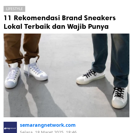
LIFESTYLE
11 Rekomendasi Brand Sneakers
Lokal Terbaik dan Wajib Punya
k
ak cipta.
semarangnetwork.com
Selasa, 18 Maret 2025, 18:46