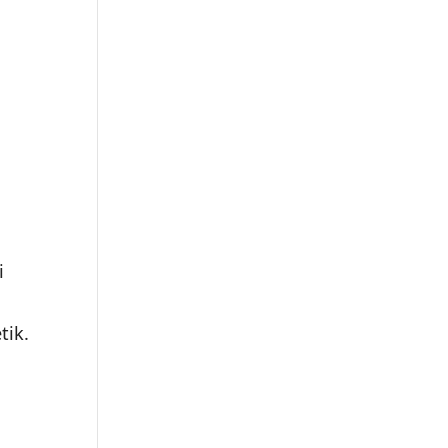
i
tik.