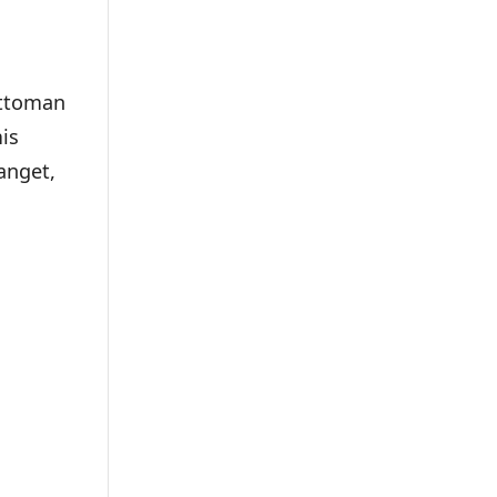
Ottoman
is
anget,