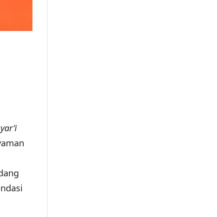
yar’i
nyaman
edang
endasi