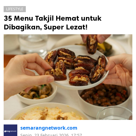
LIFESTYLE
35 Menu Takjil Hemat untuk
Dibagikan, Super Lezat!
k
ak cipta.
semarangnetwork.com
Senin, 23 Februari 2026, 17:57