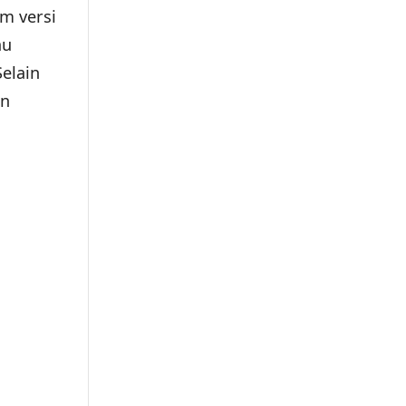
am versi
au
elain
an