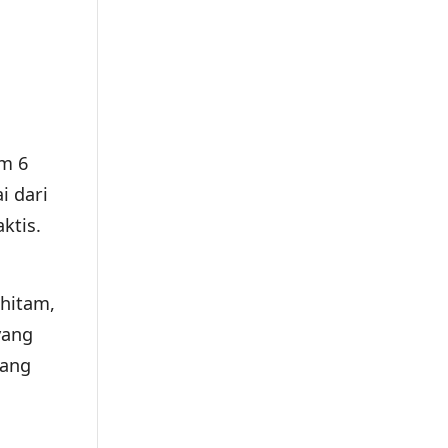
um 6
i dari
ktis.
hitam,
yang
yang