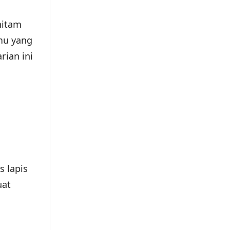
hitam
mu yang
rian ini
s lapis
uat