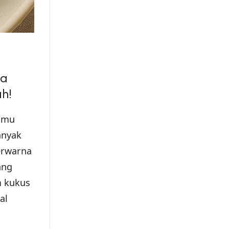
ga
ah!
Kamu
anyak
erwarna
ang
m kukus
al