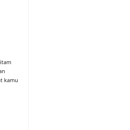
hitam
an
at kamu