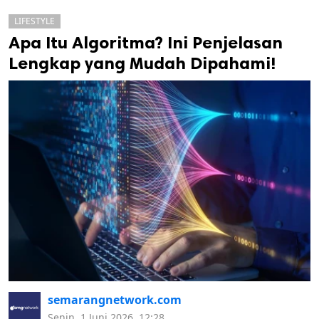
LIFESTYLE
Apa Itu Algoritma? Ini Penjelasan
Lengkap yang Mudah Dipahami!
k
ak cipta.
semarangnetwork.com
Senin, 1 Juni 2026, 12:28