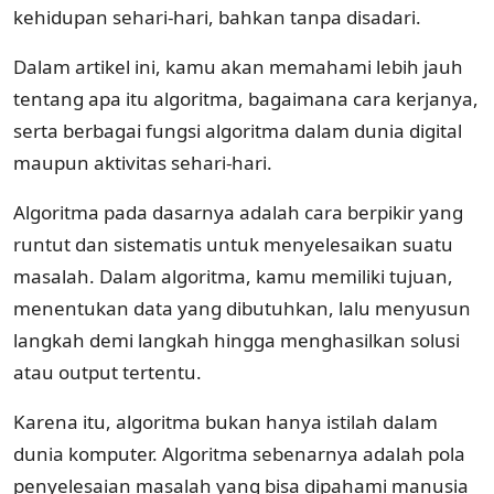
kehidupan sehari-hari, bahkan tanpa disadari.
Dalam artikel ini, kamu akan memahami lebih jauh
tentang apa itu algoritma, bagaimana cara kerjanya,
serta berbagai fungsi algoritma dalam dunia digital
maupun aktivitas sehari-hari.
Algoritma pada dasarnya adalah cara berpikir yang
runtut dan sistematis untuk menyelesaikan suatu
masalah. Dalam algoritma, kamu memiliki tujuan,
menentukan data yang dibutuhkan, lalu menyusun
langkah demi langkah hingga menghasilkan solusi
atau output tertentu.
Karena itu, algoritma bukan hanya istilah dalam
dunia komputer. Algoritma sebenarnya adalah pola
penyelesaian masalah yang bisa dipahami manusia