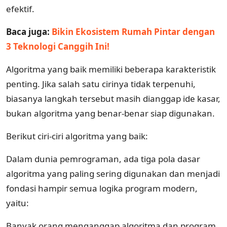
efektif.
Baca juga:
Bikin Ekosistem Rumah Pintar dengan
3 Teknologi Canggih Ini!
Algoritma yang baik memiliki beberapa karakteristik
penting. Jika salah satu cirinya tidak terpenuhi,
biasanya langkah tersebut masih dianggap ide kasar,
bukan algoritma yang benar-benar siap digunakan.
Berikut ciri-ciri algoritma yang baik:
Dalam dunia pemrograman, ada tiga pola dasar
algoritma yang paling sering digunakan dan menjadi
fondasi hampir semua logika program modern,
yaitu:
Banyak orang menganggap algoritma dan program