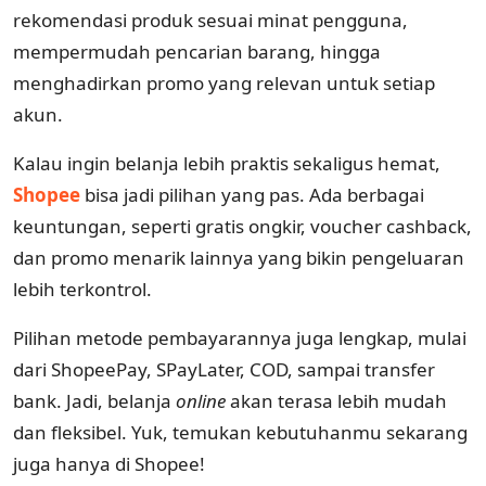
rekomendasi produk sesuai minat pengguna,
mempermudah pencarian barang, hingga
menghadirkan promo yang relevan untuk setiap
akun.
Kalau ingin belanja lebih praktis sekaligus hemat,
Shopee
bisa jadi pilihan yang pas. Ada berbagai
keuntungan, seperti gratis ongkir, voucher cashback,
dan promo menarik lainnya yang bikin pengeluaran
lebih terkontrol.
Pilihan metode pembayarannya juga lengkap, mulai
dari ShopeePay, SPayLater, COD, sampai transfer
bank. Jadi, belanja
online
akan terasa lebih mudah
dan fleksibel. Yuk, temukan kebutuhanmu sekarang
juga hanya di Shopee!