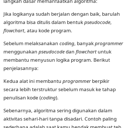
langkah dasar memanfaatkan algoritma:
Jika logikanya sudah berjalan dengan baik, barulah
algoritma bisa ditulis dalam bentuk
pseudocode
,
flowchart
, atau kode program.
Sebelum melaksanakan
coding
, banyak
programmer
menggunakan
pseudocode
dan
flowchart
untuk
membantu menyusun logika program. Berikut
penjelasannya:
Kedua alat ini membantu
programmer
berpikir
secara lebih terstruktur sebelum masuk ke tahap
penulisan kode (
coding
).
Sebenarnya, algoritma sering digunakan dalam
aktivitas sehari-hari tanpa disadari. Contoh paling
sederhana adalah saat kamu hendak membuat teh