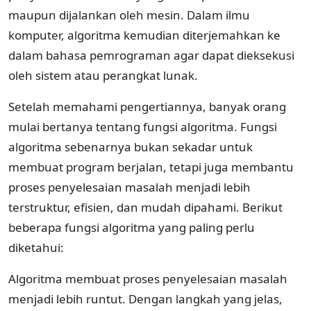
maupun dijalankan oleh mesin. Dalam ilmu
komputer, algoritma kemudian diterjemahkan ke
dalam bahasa pemrograman agar dapat dieksekusi
oleh sistem atau perangkat lunak.
Setelah memahami pengertiannya, banyak orang
mulai bertanya tentang fungsi algoritma. Fungsi
algoritma sebenarnya bukan sekadar untuk
membuat program berjalan, tetapi juga membantu
proses penyelesaian masalah menjadi lebih
terstruktur, efisien, dan mudah dipahami. Berikut
beberapa fungsi algoritma yang paling perlu
diketahui:
Algoritma membuat proses penyelesaian masalah
menjadi lebih runtut. Dengan langkah yang jelas,