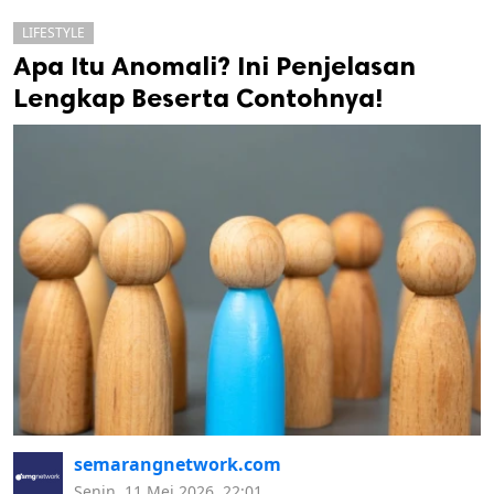
LIFESTYLE
Apa Itu Anomali? Ini Penjelasan
Lengkap Beserta Contohnya!
k
ak cipta.
semarangnetwork.com
Senin, 11 Mei 2026, 22:01