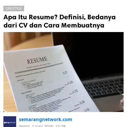
LIFESTYLE
Apa Itu Resume? Definisi, Bedanya
dari CV dan Cara Membuatnya
k
ak cipta.
semarangnetwork.com
Senin, 1 Juni 2026, 12:28