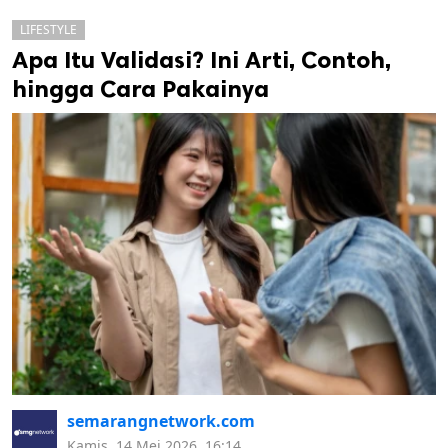
LIFESTYLE
Apa Itu Validasi? Ini Arti, Contoh,
hingga Cara Pakainya
k
ak cipta.
semarangnetwork.com
Kamis, 14 Mei 2026, 16:14