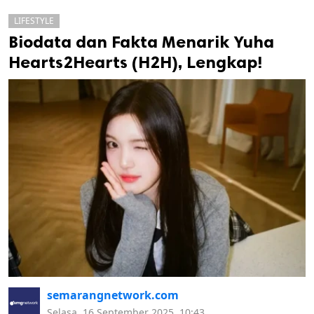
LIFESTYLE
Biodata dan Fakta Menarik Yuha
Hearts2Hearts (H2H), Lengkap!
k
ak cipta.
semarangnetwork.com
Selasa, 16 September 2025, 10:43