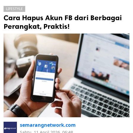
LIFESTYLE
Cara Hapus Akun FB dari Berbagai
Perangkat, Praktis!
k
ak cipta.
semarangnetwork.com
Sabtu, 11 April 2026, 06:48