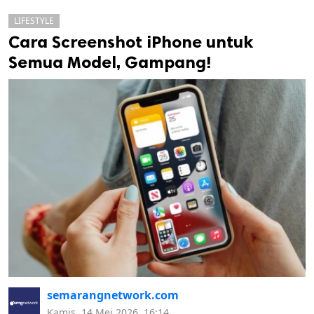
LIFESTYLE
Cara Screenshot iPhone untuk
Semua Model, Gampang!
k
ak cipta.
semarangnetwork.com
Kamis, 14 Mei 2026, 16:14