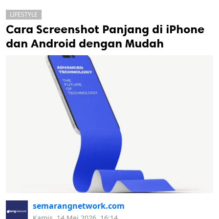
LIFESTYLE
Cara Screenshot Panjang di iPhone
dan Android dengan Mudah
k
ak cipta.
semarangnetwork.com
Kamis, 14 Mei 2026, 16:14