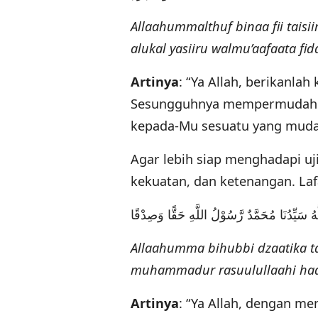
Allaahummalthuf binaa fii taisiiri 
alukal yasiiru walmu’aafaata fid
Artinya
: “Ya Allah, berikanla
Sesungguhnya mempermudah y
kepada-Mu sesuatu yang mudah
Agar lebih siap menghadapi uj
kekuatan, dan ketenangan. Laf
لَّهُ سَيِّدُنَا مُحَمَّدٌ رَّسُوْلُ اللَّهِ حَقًّا وَصِدْقًا
Allaahumma bihubbi dzaatika tah
muhammadur rasuulullaahi haq
Artinya
: “Ya Allah, dengan me