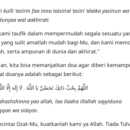
kulli ‘asiirin faa inna taisiiral ‘asiiri ‘alaika yasiirun wa
dunyaa wal aakhirati.
h kami taufik dalam mempermudah segala sesuatu yan
ang sulit amatlah mudah bagi-Mu, dan kami mem
, serta ampunan di dunia dan akhirat.”
ian, kita bisa memanjatkan doa agar diberi kemamp
al doanya adalah sebagai berikut:
اللَّهُمَّ بِحُبِّ ذَاتِكَ تَحَصِّنَّ يَا اللَّهُ . لَا إِلَهَ إِلَّا ال
ashshinna yaa allah, laa ilaaha illallah sayyiduna
qan wa sidqon.
ncintai Dzat-Mu, kuatkanlah kami ya Allah. Tiada Tu