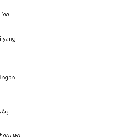
 laa
i yang
ingan
بِسْمِ 
kbaru wa