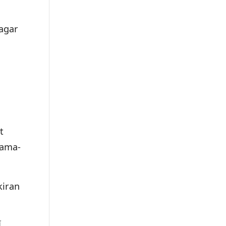
agar
t
nama-
kiran
ا