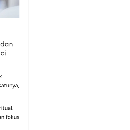
 dan
di
k
satunya,
itual.
n fokus