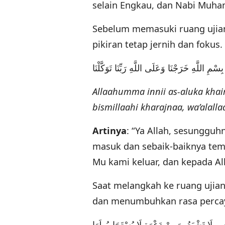
selain Engkau, dan Nabi Muha
Sebelum memasuki ruang ujian
pikiran tetap jernih dan fokus
Allaahumma innii as-aluka khair
bismillaahi kharajnaa, wa’alall
Artinya
: “Ya Allah, sesunggu
masuk dan sebaik-baiknya te
Mu kami keluar, dan kepada All
Saat melangkah ke ruang ujia
dan menumbuhkan rasa percaya
ْسٍ لَا تَشْبَعُ, وَمِنْ دَعْوَةٍ لَا يُسْتَجَابُ لَهَا