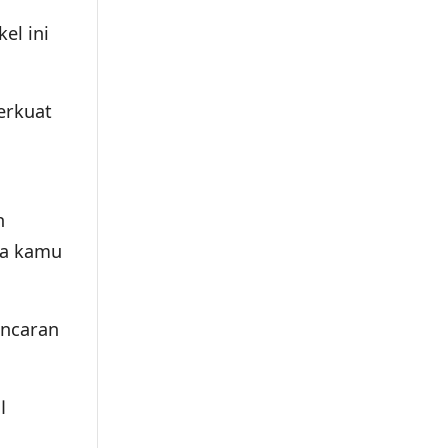
el ini
erkuat
n
sa kamu
ancaran
ال