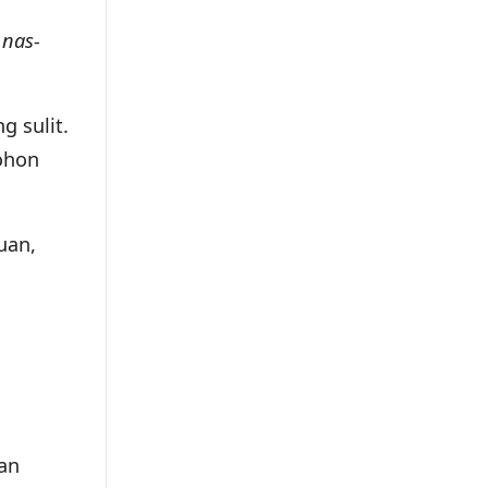
 nas-
g sulit.
ohon
uan,
han