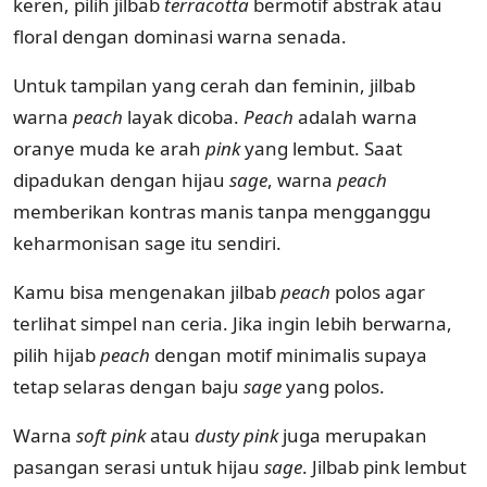
keren, pilih jilbab
terracotta
bermotif abstrak atau
floral dengan dominasi warna senada.
Untuk tampilan yang cerah dan feminin, jilbab
warna
peach
layak dicoba.
Peach
adalah warna
oranye muda ke arah
pink
yang lembut. Saat
dipadukan dengan hijau
sage
, warna
peach
memberikan kontras manis tanpa mengganggu
keharmonisan sage itu sendiri.
Kamu bisa mengenakan jilbab
peach
polos agar
terlihat simpel nan ceria. Jika ingin lebih berwarna,
pilih hijab
peach
dengan motif minimalis supaya
tetap selaras dengan baju
sage
yang polos.
Warna
soft pink
atau
dusty pink
juga merupakan
pasangan serasi untuk hijau
sage
. Jilbab pink lembut