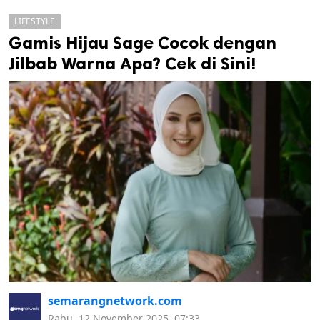
LIFESTYLE
Gamis Hijau Sage Cocok dengan
Jilbab Warna Apa? Cek di Sini!
k
ak cipta.
semarangnetwork.com
Rabu, 12 November 2025, 07:33