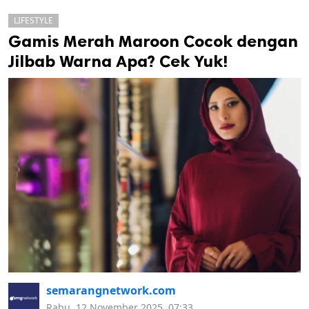
LIFESTYLE
Gamis Merah Maroon Cocok dengan
Jilbab Warna Apa? Cek Yuk!
k
ak cipta.
semarangnetwork.com
Rabu, 12 November 2025, 07:33