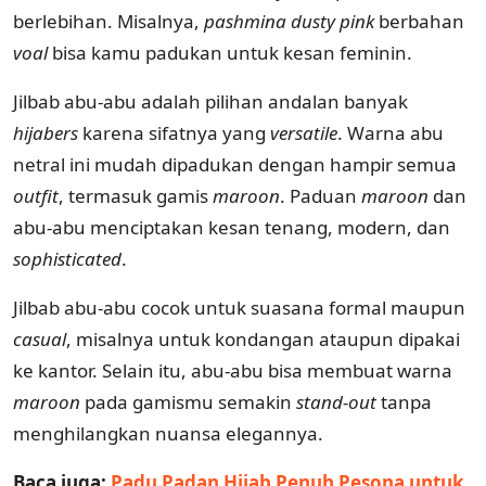
berlebihan. Misalnya,
pashmina
dusty pink
berbahan
voal
bisa kamu padukan untuk kesan feminin.
Jilbab abu-abu adalah pilihan andalan banyak
hijabers
karena sifatnya yang
versatile
. Warna abu
netral ini mudah dipadukan dengan hampir semua
outfit
, termasuk gamis
maroon
. Paduan
maroon
dan
abu-abu menciptakan kesan tenang, modern, dan
sophisticated
.
Jilbab abu-abu cocok untuk suasana formal maupun
casual
, misalnya untuk kondangan ataupun dipakai
ke kantor. Selain itu, abu-abu bisa membuat warna
maroon
pada gamismu semakin
stand-out
tanpa
menghilangkan nuansa elegannya.
Baca juga:
Padu Padan Hijab Penuh Pesona untuk