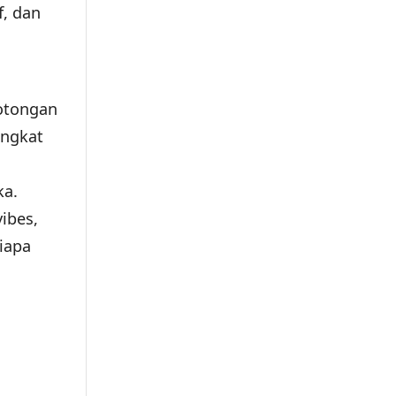
f, dan
potongan
ingkat
ka.
ibes,
iapa