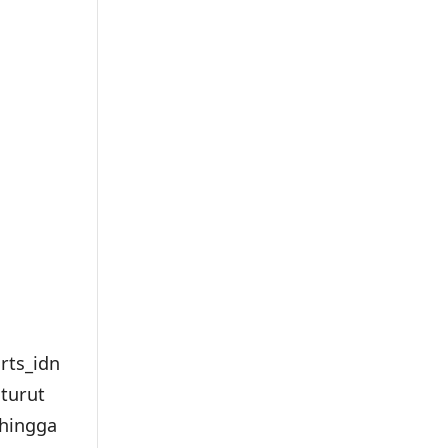
rts_idn
 turut
hingga