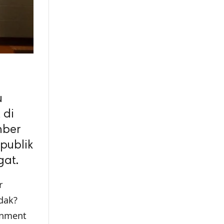
u
 di
mber
publik
gat.
r
dak?
inment