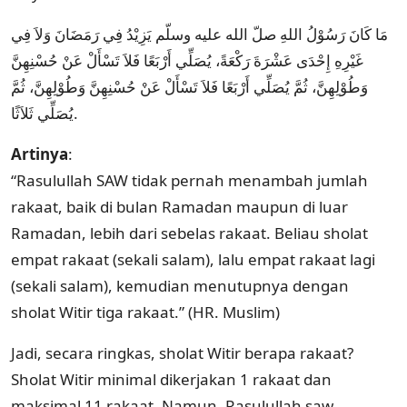
مَا كَانَ رَسُوْلُ اللهِ صلّ الله عليه وسلّم يَزِيْدُ فِي رَمَضَانَ وَلاَ فِي
غَيْرِهِ إِحْدَى عَشْرَةَ رَكْعَةً، يُصَلِّي أَرْبَعًا فَلاَ تَسْأَلْ عَنْ حُسْنِهِنَّ
وَطُوْلِهِنَّ، ثُمَّ يُصَلِّي أَرْبَعًا فَلاَ تَسْأَلْ عَنْ حُسْنِهِنَّ وَطُوْلِهِنَّ، ثُمَّ
يُصَلِّي ثَلاَثًا.
Artinya
:
“Rasulullah SAW tidak pernah menambah jumlah
rakaat, baik di bulan Ramadan maupun di luar
Ramadan, lebih dari sebelas rakaat. Beliau sholat
empat rakaat (sekali salam), lalu empat rakaat lagi
(sekali salam), kemudian menutupnya dengan
sholat Witir tiga rakaat.” (HR. Muslim)
Jadi, secara ringkas, sholat Witir berapa rakaat?
Sholat Witir minimal dikerjakan 1 rakaat dan
maksimal 11 rakaat. Namun, Rasulullah saw.