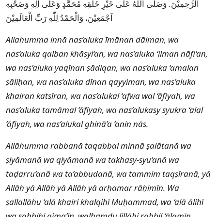
الرَّحِمِيْنَ. وَصَلَّى اللهُ عَلَى خَيْرِ خَلْقِهِ مُحَمَّدٍ وَعَلٰى اٰلِهِ وَصَحْبِهِ
اَجْمَعِيْنَ، وَالْحَمْدُ لِلّٰهِ رَبِّ الْعَالَمِيْنَ
Allahumma innā nas’aluka īmānan dāiman, wa
nas’aluka qalban khāsyi‘an, wa nas’aluka ‘ilman nāfi‘an,
wa nas’aluka yaqīnan ṣādiqan, wa nas’aluka ‘amalan
ṣāliḥan, wa nas’aluka dīnan qayyiman, wa nas’aluka
khairan katsīran, wa nas’alukal ‘afwa wal ‘āfiyah, wa
nas’aluka tamāmal ‘āfiyah, wa nas’alukasy syukra ‘alal
‘āfiyah, wa nas’alukal ghinā’a ‘anin nās.
Allāhumma rabbanā taqabbal minnā ṣalātanā wa
ṣiyāmanā wa qiyāmanā wa takhasy-syu‘anā wa
taḍarru‘anā wa ta‘abbudanā, wa tammim taqṣīranā, yā
Allāh yā Allāh yā Allāh yā arḥamar rāḥimīn. Wa
ṣallallāhu ‘alā khairi khalqihī Muḥammad, wa ‘alā ālihī
wa ṣaḥbihī ajma‘īn, walḥamdu lillāhi rabbil ‘ālamīn.