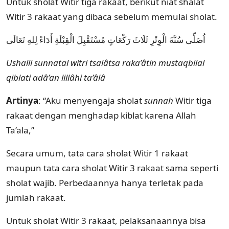
Untuk sholat Witir tiga rakaat, berikut niat shalat
Witir 3 rakaat yang dibaca sebelum memulai sholat.
اُصَلِّى سُنَّةَ الْوِتْرِ ثَلَاثَ رَكْعَاتٍ مُسْتَقْبِلَ الْقِبْلَةِ أَدَاءً لِلهِ تَعَالَى
Ushalli sunnatal witri tsalâtsa raka’âtin mustaqbilal
qiblati adâ’an lillâhi ta’âlâ
Artinya
: “Aku menyengaja sholat
sunnah
Witir tiga
rakaat dengan menghadap kiblat karena Allah
Ta’ala,”
Secara umum, tata cara sholat Witir 1 rakaat
maupun tata cara sholat Witir 3 rakaat sama seperti
sholat wajib. Perbedaannya hanya terletak pada
jumlah rakaat.
Untuk sholat Witir 3 rakaat, pelaksanaannya bisa