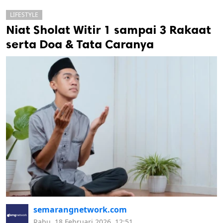
LIFESTYLE
Niat Sholat Witir 1 sampai 3 Rakaat
serta Doa & Tata Caranya
k
ak cipta.
semarangnetwork.com
Rabu, 18 Februari 2026, 12:51