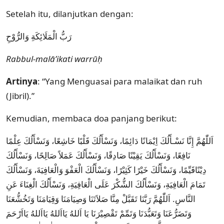
Setelah itu, dilanjutkan dengan:
رَبُّ الْمَلَائِكَةِ وَالرُّوْحِ
Rabbul-malā’ikati warrūḥ
Artinya
: “Yang Menguasai para malaikat dan ruh
(Jibril).”
Kemudian, membaca doa panjang berikut:
اَللّٰهُمَّ إِنَّا نَسْـأَلُكَ اِيْمَانًا دَائِمًا، وَنَسْأَلُكَ قَلْبًا خَاشِعًا، وَنَسْأَلُكَ عِلْمًا
نَافِعًا، وَنَسْأَلُكَ يَقِيْنًا صَادِقًا، وَنَسْأَلُكَ عَمَلاً صَالِحًا، وَنَسْأَلُكَ
دِيْنًاقَيِّمًا، وَنَسْأَلُكَ خَيْرًا كَثِيْرًا، وَنَسْأَلُكَ الْعَفْوَ وَالْعَافِيَةَ، وَنَسْأَلُكَ
تَمَامَ الْعَافِيَةِ، وَنَسْأَلُكَ الشُّكْرَ عَلَى الْعَافِيَةِ، وَنَسْأَلُكَ الْغِنَاءَ عَنِ
النَّاسِ. اَللّٰهُمَّ رَبَّنَا تَقَبَّلْ مِنَّا صَلاَتَنَا وَصِيَامَنَا وَقِيَامَنَا وَتَخُشُّعَنَا
وَتَضَرُّعَنَا وَتَعَبُّدَنَا وَتَمِّمْ تَقْصِيْرَنَا يَا اَللهُ يَااَللهُ يَااَللهُ يَااَرْحَمَ