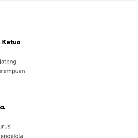
, Ketua
Jateng
perempuan
a,
urus
engelola