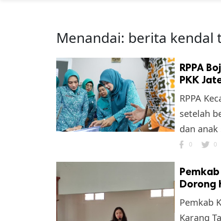
Menandai:
berita kendal 
RPPA Boj
PKK Jate
RPPA Keca
setelah b
dan anak 
0
0
Pemkab K
Dorong 
Pemkab Ke
Karang T