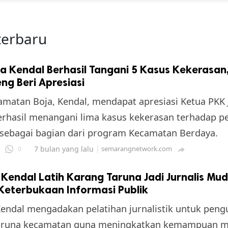
terbaru
a Kendal Berhasil Tangani 5 Kasus Kekerasan
ng Beri Apresiasi
matan Boja, Kendal, mendapat apresiasi Ketua PKK 
erhasil menangani lima kasus kekerasan terhadap 
sebagai bagian dari program Kecamatan Berdaya.
7 bulan yang lalu
semarangnetwork.com
0

endal Latih Karang Taruna Jadi Jurnalis Mud
Keterbukaan Informasi Publik
ndal mengadakan pelatihan jurnalistik untuk peng
aruna kecamatan guna meningkatkan kemampuan m