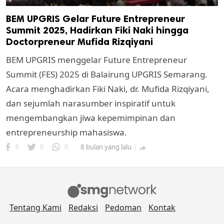
BEM UPGRIS Gelar Future Entrepreneur
Summit 2025, Hadirkan Fiki Naki hingga
Doctorpreneur Mufida Rizqiyani
BEM UPGRIS menggelar Future Entrepreneur
Summit (FES) 2025 di Balairung UPGRIS Semarang.
Acara menghadirkan Fiki Naki, dr. Mufida Rizqiyani,
dan sejumlah narasumber inspiratif untuk
mengembangkan jiwa kepemimpinan dan
entrepreneurship mahasiswa.
0
0
0
8 bulan yang lalu

Tentang Kami
Redaksi
Pedoman
Kontak