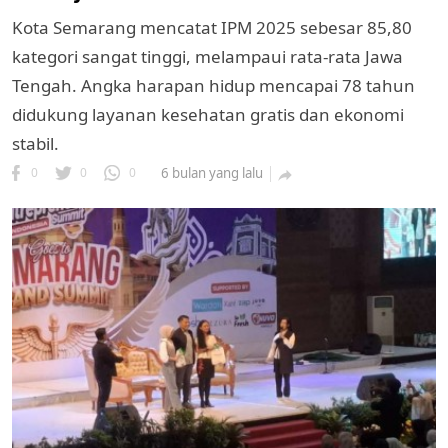
Kota Semarang mencatat IPM 2025 sebesar 85,80
kategori sangat tinggi, melampaui rata-rata Jawa
Tengah. Angka harapan hidup mencapai 78 tahun
didukung layanan kesehatan gratis dan ekonomi
stabil.
0
0
0
6 bulan yang lalu

k
ak cipta.