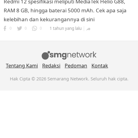
Redmi 12 spesifikasi meliputi MediaTek Helio G88,
RAM 8 GB, hingga baterai 5000 mAh. Cek apa saja
kelebihan dan kekurangannya di sini
0
0
0
1 tahun yang lalu

Tentang Kami
Redaksi
Pedoman
Kontak
k
ak cipta.
Hak Cipta © 2026 Semarang Network. Seluruh hak cipta.