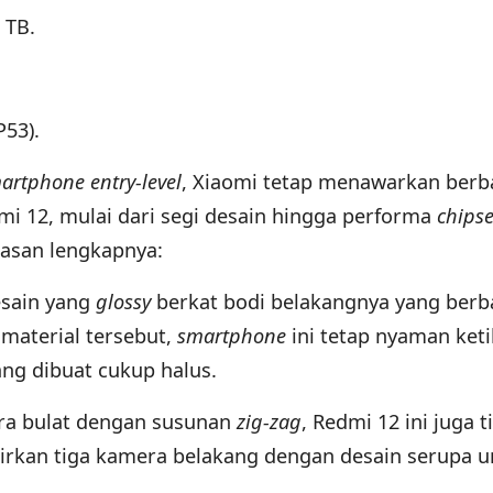
 TB.
P53).
artphone entry-level
, Xiaomi tetap menawarkan berb
i 12, mulai dari segi desain hingga performa
chips
lasan lengkapnya:
esain yang
glossy
berkat bodi belakangnya yang ber
material tersebut,
smartphone
ini tetap nyaman ket
ng dibuat cukup halus.
ra bulat dengan susunan
zig-zag
, Redmi 12 ini juga t
rkan tiga kamera belakang dengan desain serupa u