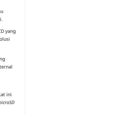
au
i.
CD yang
olusi
ang
ternal
at ini
icroSD