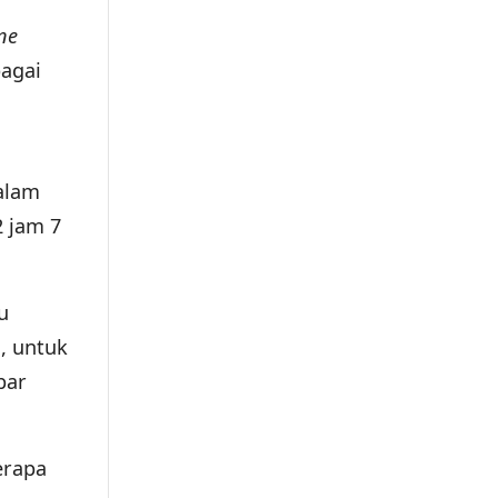
ne
bagai
alam
2 jam 7
u
, untuk
bar
erapa