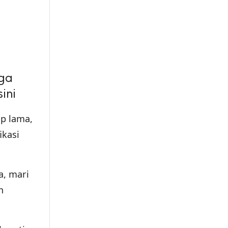
gga
ini
p lama,
ikasi
a, mari
n