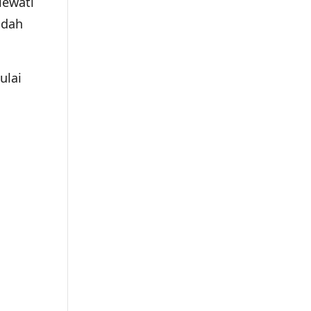
lewati
udah
ulai