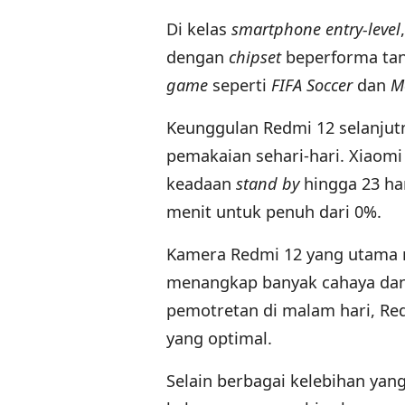
Di kelas
smartphone entry-level
dengan
chipset
beperforma tan
game
seperti
FIFA Soccer
dan
M
Keunggulan Redmi 12 selanjut
pemakaian sehari-hari. Xiao
keadaan
stand by
hingga 23 har
menit untuk penuh dari 0%.
Kamera Redmi 12 yang utama 
menangkap banyak cahaya dan d
pemotretan di malam hari, Re
yang optimal.
Selain berbagai kelebihan yang