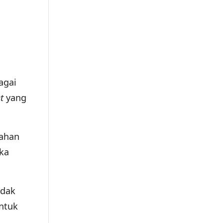
agai
et
yang
bahan
ika
idak
ntuk