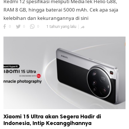
Redmi 12 spesifikasi meliputi MediaTek Helio G88,
RAM 8 GB, hingga baterai 5000 mAh. Cek apa saja
kelebihan dan kekurangannya di sini
0
0
0
1 tahun yang lalu

k
ak cipta.
Xiaomi 15 Ultra akan Segera Hadir di
Indonesia, Intip Kecanggihannya