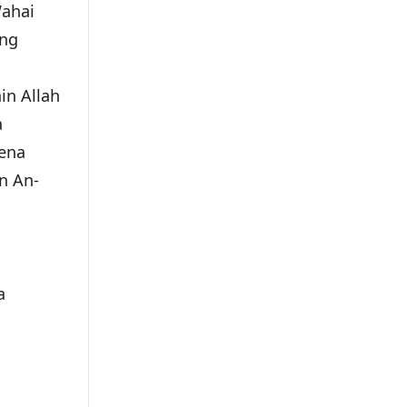
Wahai
ang
in Allah
a
ena
n An-
a