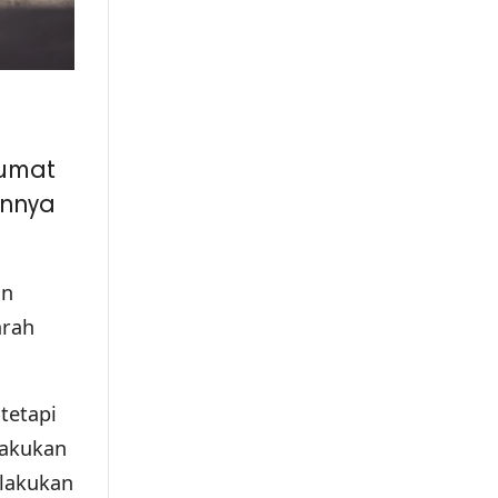
 umat
annya
an
arah
tetapi
lakukan
ilakukan