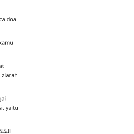
ca doa
 kamu
at
 ziarah
gai
, yaitu
السَّلا