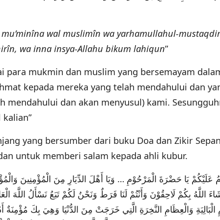
al mu’minîna wal muslimîn wa yarhamullahul-mustaqdi
rîn, wa inna insya-Allahu bikum lahiqun
”
hai para mukmin dan muslim yang bersemayam dalam
hmat kepada mereka yang telah mendahului dan ya
lah mendahului dan akan menyusul) kami. Sesunggu
 kalian”
njang yang bersumber dari buku Doa dan Zikir Sepa
an untuk memberi salam kepada ahli kubur.
ُ عَلَيْكُمْ يَا حَضْرَةَ الْمَرْحُوْمِ … وَيَا أَهْلَ الدِّيَارِ مِنَ الْمُؤْمِنِينَ وَالْمُؤْ
اءَ اللَّهُ بِكُمْ لَاحِقُوْنَ وَأَنْتُمْ لَنَا فَرَطٌ وَنَحْنُ لَكُمْ تَبَعُ نَسْأَلُ اللَّهَ الْعَافِي
 الْبَالِيَةِ وَالْعِظَامِ النَّخِرَةِ الَّتِي خَرَجَتْ مِنَ الدُّنْيَا وَهِيَ بِكَ مُؤْمِنَةٌ أَدْ