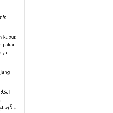
mîn
 kubur.
ng akan
hnya
njang
السَّلَام
شَ
وَالْأَجْسَامِ