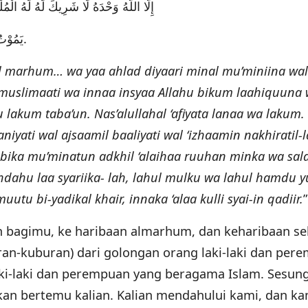
إِلَّا اللَّهُ وَحْدَهُ لَا شَرِيكَ لَهُ لَهُ الْم
يَمُوْتُ بِيَدِكَ الْخَيْرُ إِنَّكَ عَلَى كُلِّ شَيْءٍ قَدِيرٌ.
l marhum… wa yaa ahlad diyaari minal mu’miniina wal
 muslimaati wa innaa insyaa Allahu bikum laahiquuna
lakum taba’un. Nas’alullahal ‘afiyata lanaa wa lakum.
yati wal ajsaamil baaliyati wal ‘izhaamin nakhiratil-la
 bika mu’minatun adkhil ‘alaihaa ruuhan minka wa sa
hdahu laa syariika- lah, lahul mulku wa lahul hamdu y
tu bi-yadikal khair, innaka ‘alaa kulli syai-in qadiir.
”
 bagimu, ke haribaan almarhum, dan keharibaan se
n-kuburan) dari golongan orang laki-laki dan per
ki-laki dan perempuan yang beragama Islam. Sesu
kan bertemu kalian. Kalian mendahului kami, dan ka