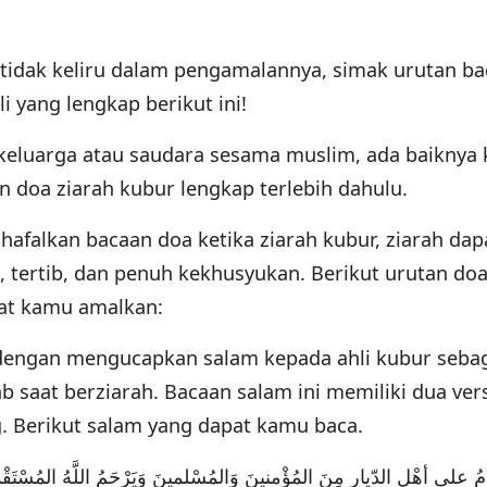
 tidak keliru dalam pengamalannya, simak urutan ba
i yang lengkap berikut ini!
keluarga atau saudara sesama muslim, ada baiknya
 doa ziarah kubur lengkap terlebih dahulu.
falkan bacaan doa ketika ziarah kubur, ziarah dap
, tertib, dan penuh kekhusyukan. Berikut urutan doa
at kamu amalkan:
dengan mengucapkan salam kepada ahli kubur seba
saat berziarah. Bacaan salam ini memiliki dua versi
g. Berikut salam yang dapat kamu baca.
مُ على أهْلِ الدّيارِ مِنَ المُؤْمنينَ وَالمُسْلمينَ وَيَرْحَمُ اللَّهُ المُسْتَقْدِمِ