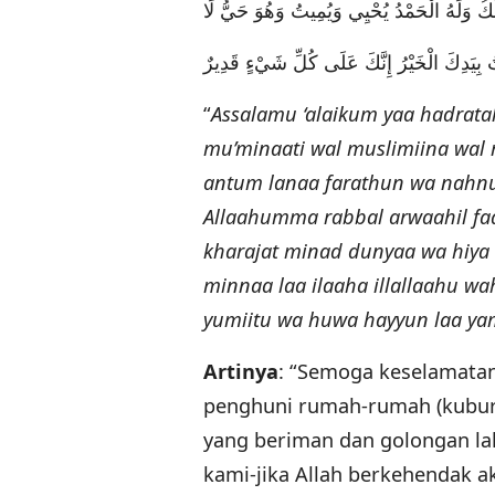
ُلْكُ وَلَهُ الْحَمْدُ يُحْيِي وَيُمِيتُ وَهُوَ حَيُّ لَا
“
Assalamu ‘alaikum yaa hadrata
mu’minaati wal muslimiina wal
antum lanaa farathun wa nahnu 
Allaahumma rabbal arwaahil faani
kharajat minad dunyaa wa hiya
minnaa laa ilaaha illallaahu wa
yumiitu wa huwa hayyun laa yamuu
Artinya
: “Semoga keselamatan
penghuni rumah-rumah (kubura
yang beriman dan golongan la
kami-jika Allah berkehendak a