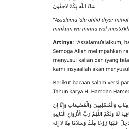
شاءَ اللَّه بِكُمْ لاحِقُونَ
“
Assalamu ‘ala ahlid diyar min
minkum wa minna wal musta’khi
Artinya
: “Assalamu’alaikum, 
Semoga Allah melimpahkan ra
menyusul kalian dan (yang te
kami insyaallah akan menyusul
Berikut bacaan salam versi pa
Tahun karya H. Hamdan Hamed
مِنَاتِ وَالْمُسْلِمِينَ وَالْمُسْلِمَاتِ وَإِنَّا إِنْ
َةَ لَنَا وَلَكُمْ اللَّهُمَّ رَبَّ الْأَرْوَاحِ الْفَانِيَةِ
خِلْ عَلَيْهَا رُوْحًا مِنْكَ وَسَلَامًا مِنَّا لَا إِلَهَ