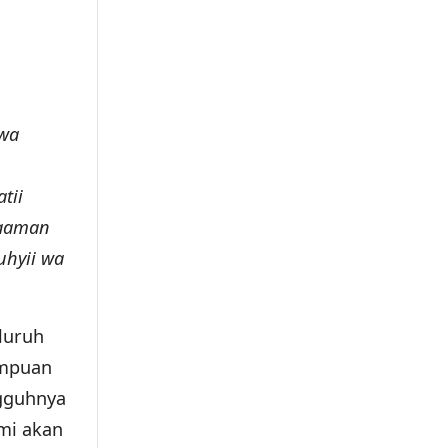
 wa
tii
laaman
uhyii wa
luruh
empuan
ngguhnya
mi akan