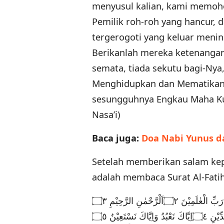
menyusul kalian, kami memoho
Pemilik roh-roh yang hancur, 
tergerogoti yang keluar meni
Berikanlah mereka ketenangan 
semata, tiada sekutu bagi-Nya
Menghidupkan dan Mematikan,
sesungguhnya Engkau Maha Kuas
Nasa’i)
Baca juga:
Doa Nabi Yunus d
Setelah memberikan salam kep
adalah membaca Surat Al-Fati
َّاكَ نَسْتَعِيْنُ ۝٥