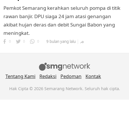
Pemkot Semarang kerahkan seluruh pompa di titik
rawan banjir. DPU siaga 24 jam atasi genangan
akibat hujan deras dan debit Sungai Babon yang
meningkat.
0
0
0
9 bulan yang lalu

k
ak cipta.
Tentang Kami
Redaksi
Pedoman
Kontak
Hak Cipta © 2026 Semarang Network. Seluruh hak cipta.