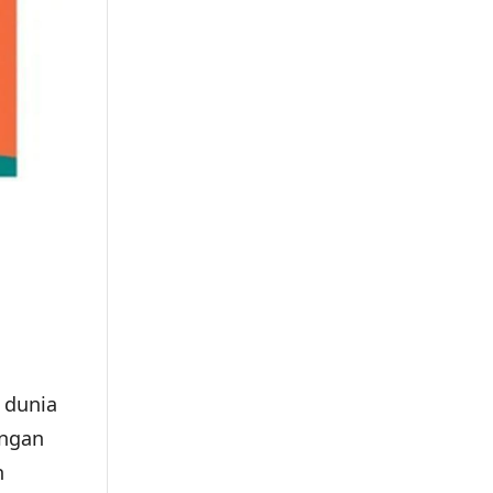
 dunia
ungan
n