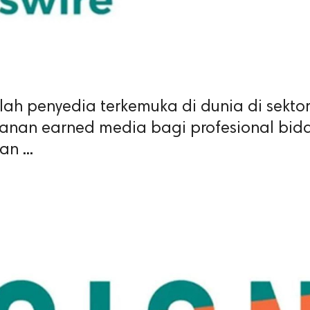
alah penyedia terkemuka di dunia di sekto
yanan earned media bagi profesional bid
n ...