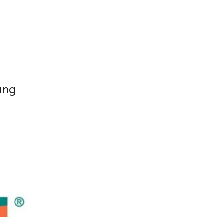
r
ang