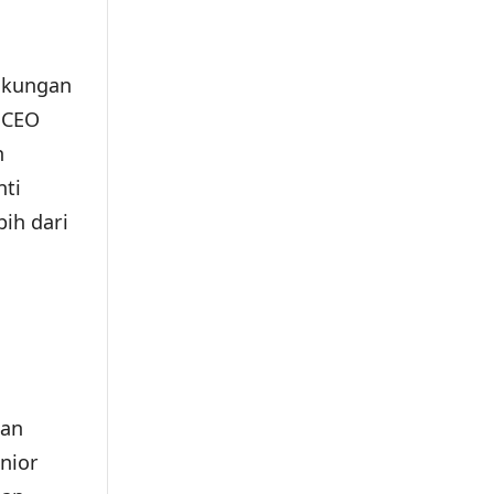
ukungan
, CEO
n
nti
ih dari
ian
nior