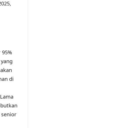
2025,
n
r 95%
 yang
 akan
man di
g Lama
ebutkan
 senior