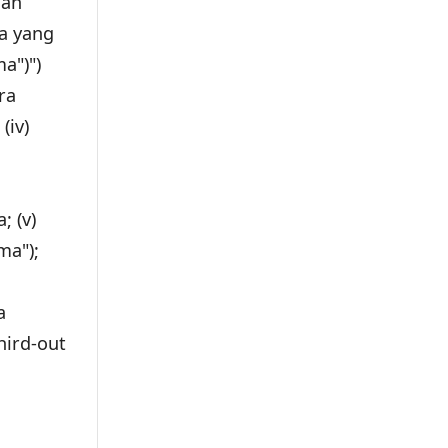
gan
ma yang
a")")
ra
(iv)
; (v)
ma");
a
hird-out