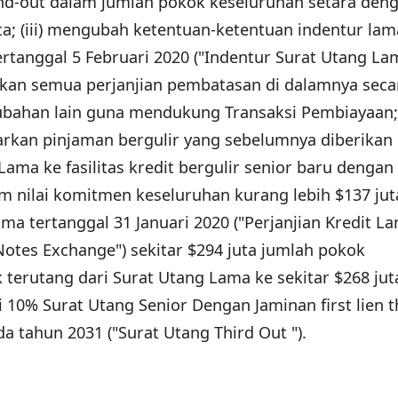
ond-out dalam jumlah pokok keseluruhan setara den
uta; (iii) mengubah ketentuan-ketentuan indentur la
tanggal 5 Februari 2020 ("Indentur Surat Utang Lam
skan semua perjanjian pembatasan di dalamnya seca
bahan lain guna mendukung Transaksi Pembiayaan; 
arkan pinjaman bergulir yang sebelumnya diberikan
Lama ke fasilitas kredit bergulir senior baru dengan
lam nilai komitmen keseluruhan kurang lebih $137 juta
ama tertanggal 31 Januari 2020 ("Perjanjian Kredit La
Notes Exchange") sekitar $294 juta jumlah pokok
 terutang dari Surat Utang Lama ke sekitar $268 jut
 10% Surat Utang Senior Dengan Jaminan first lien t
a tahun 2031 ("Surat Utang Third Out ").