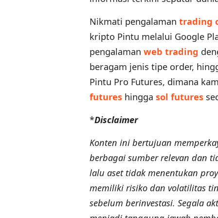
Nikmati pengalaman
trading 
kripto Pintu melalui Google P
pengalaman
web trading
deng
beragam jenis tipe order, hingg
Pintu Pro Futures, dimana ka
futures
hingga
sol futures
sec
*
Disclaimer
Konten ini bertujuan memperka
berbagai sumber relevan dan tid
lalu aset tidak menentukan proye
memiliki risiko dan volatilitas 
sebelum berinvestasi. Segala akt