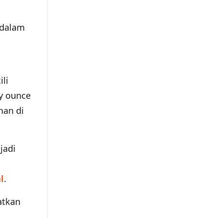
i dalam
li
oy ounce
man di
jadi
l
.
atkan