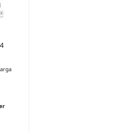
24
arga
,
er