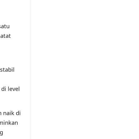
satu
catat
stabil
di level
 naik di
rminkan
ng