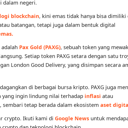
i dalam negeri.
logi blockchain
, kini emas tidak hanya bisa dimilik
 atau batangan, tetapi juga dalam bentuk digital
emas.
r adalah
Pax Gold (PAXG)
, sebuah token yang mewaki
 langsung. Setiap token PAXG setara dengan satu tr
ngan London Good Delivery, yang disimpan secara a
dagangkan di berbagai bursa kripto. PAXG juga men
 yang ingin lindung nilai terhadap
inflasi
atau
l, sembari tetap berada dalam ekosistem
aset digita
ar crypto. Ikuti kami di
Google News
untuk mendap
a crypto dan teknologi blockchain.