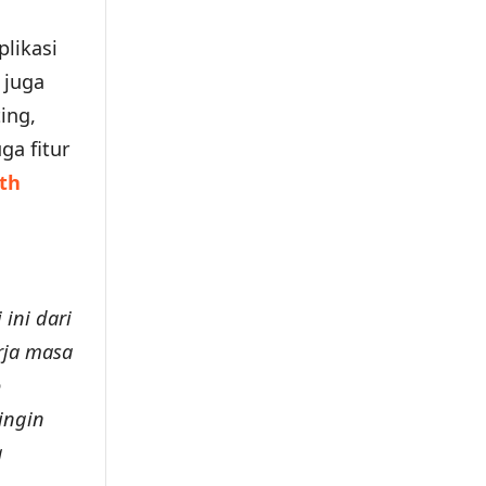
likasi
 juga
ing,
ga fitur
th
ini dari
rja masa
o
dingin
a