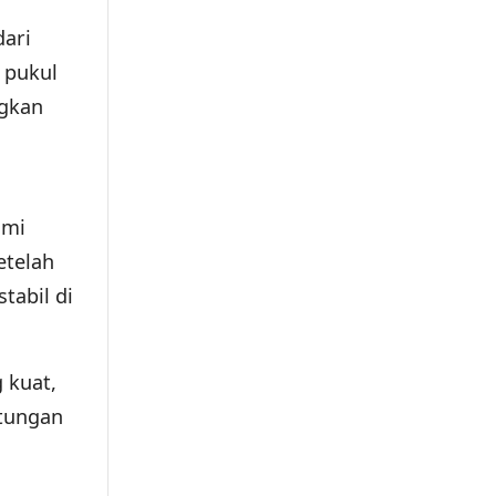
dari
 pukul
ngkan
ami
etelah
tabil di
 kuat,
ntungan