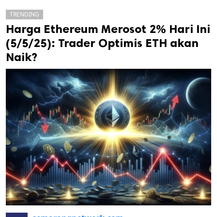
TRENDING
Harga Ethereum Merosot 2% Hari Ini
(5/5/25): Trader Optimis ETH akan
Naik?
k
ak cipta.