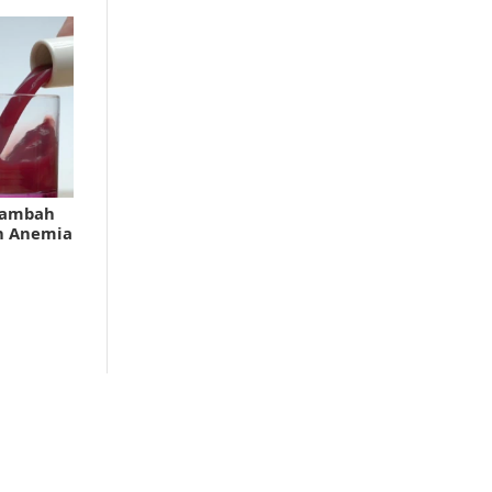
nambah
h Anemia