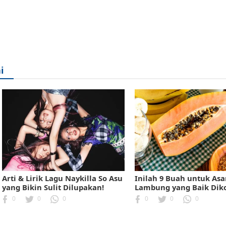
i
Arti & Lirik Lagu Naykilla So Asu
Inilah 9 Buah untuk As
yang Bikin Sulit Dilupakan!
Lambung yang Baik Dik
0
0
0
0
0
0