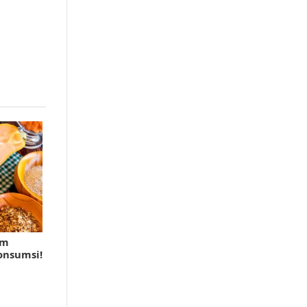
am
onsumsi!