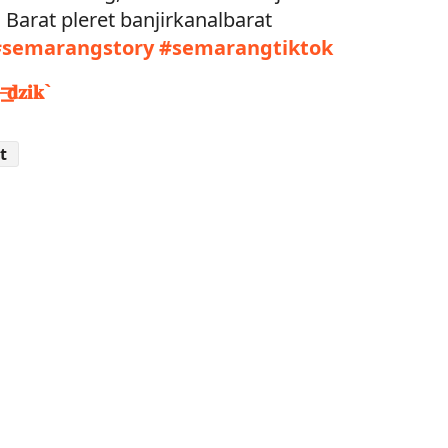
l Barat pleret banjirkanalbarat
#semarangstory
#semarangtiktok
𝐳𝐢𝐤`
t