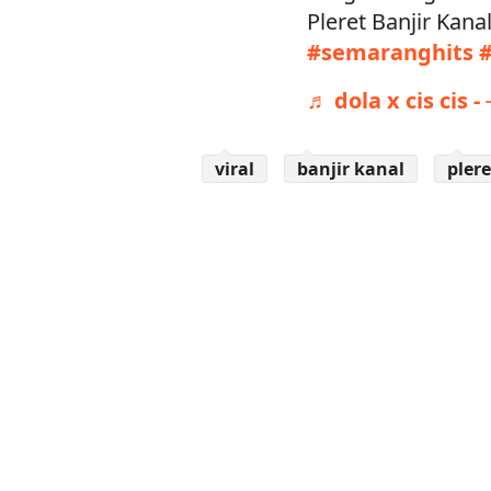
Pleret Banjir Kana
#semaranghits
♬ dola x cis cis - ⏤͟͟͞͞
viral
banjir kanal
plere