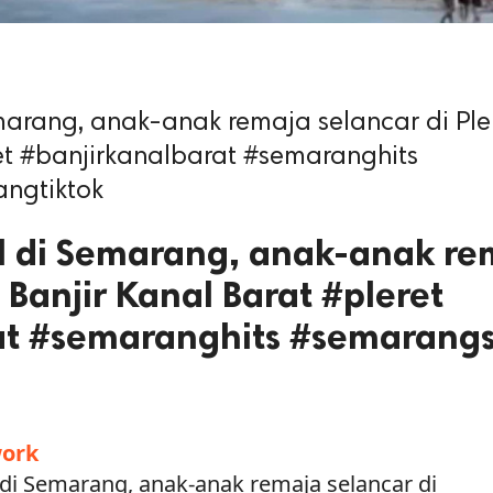
marang, anak-anak remaja selancar di Ple
ret #banjirkanalbarat #semaranghits
ngtiktok
al di Semarang, anak-anak re
t Banjir Kanal Barat #pleret
at #semaranghits #semarangs
ork
 di Semarang, anak-anak remaja selancar di