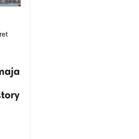
ret
maja
tory