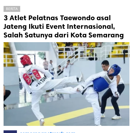
BERITA
3 Atlet Pelatnas Taewondo asal
Jateng Ikuti Event Internasional,
Salah Satunya dari Kota Semarang
k
ak cipta.