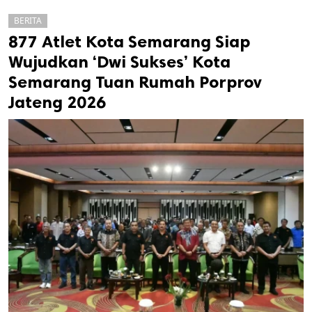
BERITA
877 Atlet Kota Semarang Siap
Wujudkan ‘Dwi Sukses’ Kota
Semarang Tuan Rumah Porprov
Jateng 2026
k
ak cipta.