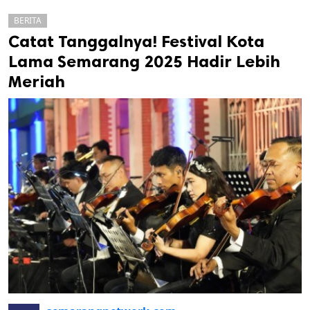
BERITA
Catat Tanggalnya! Festival Kota
Lama Semarang 2025 Hadir Lebih
Meriah
k
ak cipta.