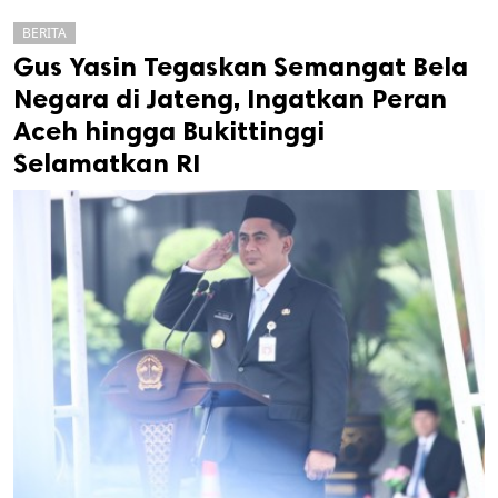
BERITA
Gus Yasin Tegaskan Semangat Bela
Negara di Jateng, Ingatkan Peran
Aceh hingga Bukittinggi
Selamatkan RI
k
ak cipta.