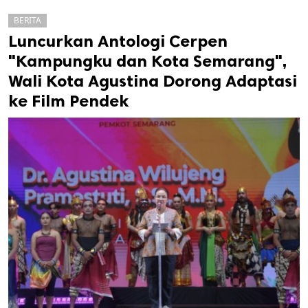
BERITA
Luncurkan Antologi Cerpen
"Kampungku dan Kota Semarang",
Wali Kota Agustina Dorong Adaptasi
ke Film Pendek
k
ak cipta.