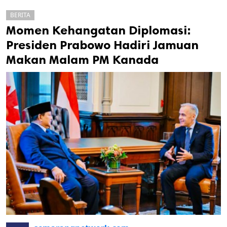
BERITA
Momen Kehangatan Diplomasi:
Presiden Prabowo Hadiri Jamuan
Makan Malam PM Kanada
k
ak cipta.