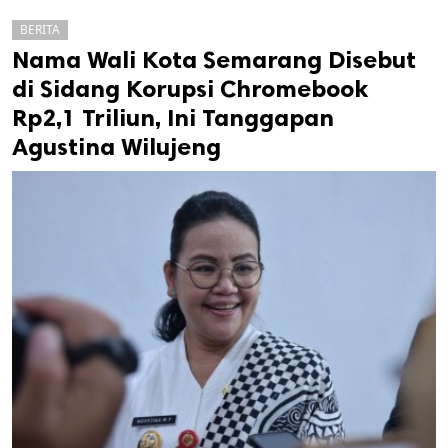
BERITA
Nama Wali Kota Semarang Disebut
di Sidang Korupsi Chromebook
Rp2,1 Triliun, Ini Tanggapan
Agustina Wilujeng
k
ak cipta.