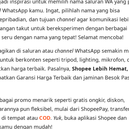
 jadi inspirasi untuk memilih nama saluran WA yang 
l
WhatsApp kamu. Ingat, pilihlah nama yang bisa
epribadian, dan tujuan
channel
agar komunikasi lebi
angan takut untuk bereksperimen dengan berbagai 
h seru dengan nama yang tepat! Selamat mencoba!
gikan di saluran atau
channel
WhatsApp semakin me
tuk berkonten seperti tripod, lighting, mikrofon, d
kan harga terbaik. Pasalnya,
Shopee Lebih Hemat
patkan Garansi Harga Terbaik dan jaminan Besok Pas
agai promo menarik seperti gratis ongkir, diskon,
nnya pun fleksibel, mulai dari ShopeePay, transfe
r di tempat atau
COD
.
Yuk
, buka aplikasi Shopee dan
 kamu dengan mudah!