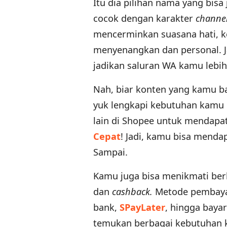
Itu dia pilihan nama yang bisa
cocok dengan karakter
channe
mencerminkan suasana hati, k
menyenangkan dan personal. J
jadikan saluran WA kamu lebi
Nah, biar konten yang kamu ba
yuk lengkapi kebutuhan kamu un
lain di Shopee untuk mendapat
Cepat
! Jadi, kamu bisa menda
Sampai.
Kamu juga bisa menikmati berb
dan
cashback
.
Metode pembayara
bank,
SPayLater
, hingga baya
temukan berbagai kebutuhan