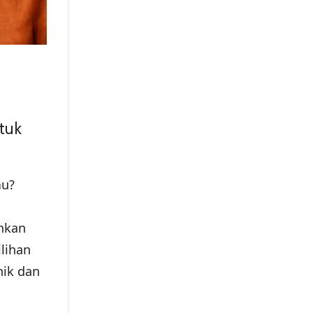
tuk
u?
h
inkan
ilihan
ik dan