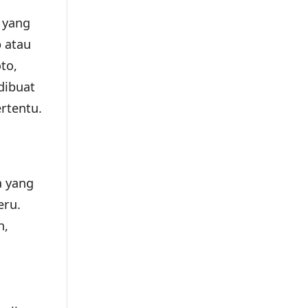
 yang
 atau
to,
dibuat
rtentu.
a yang
eru.
h,