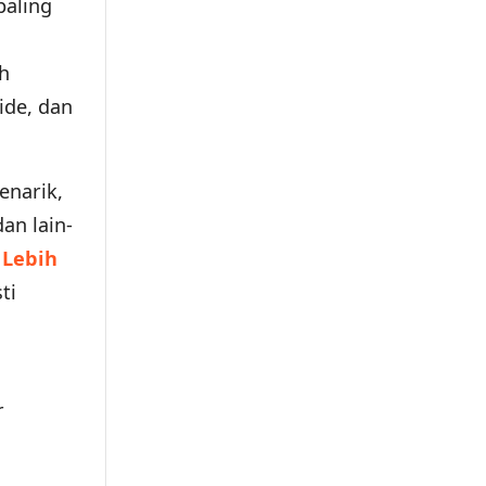
paling
h
ide, dan
narik,
an lain-
,
Lebih
ti
r