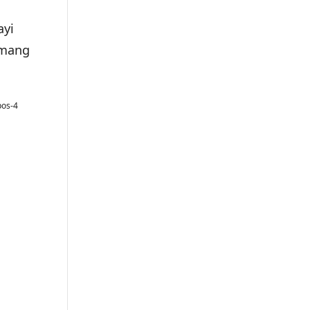
ayi
emang
pos-4