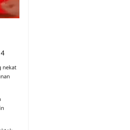
 4
g nekat
unan
h
in