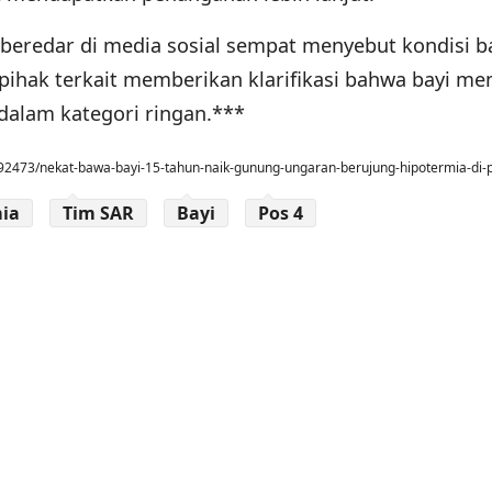
 beredar di media sosial sempat menyebut kondisi b
pihak terkait memberikan klarifikasi bahwa bayi m
dalam kategori ringan.***
92473/nekat-bawa-bayi-15-tahun-naik-gunung-ungaran-berujung-hipotermia-di-
ia
Tim SAR
Bayi
Pos 4