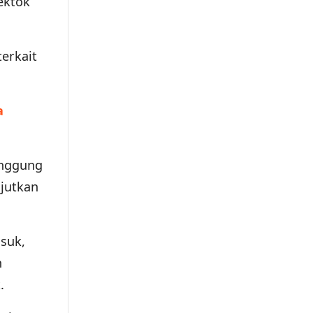
ektok
erkait
a
anggung
njutkan
suk,
n
.