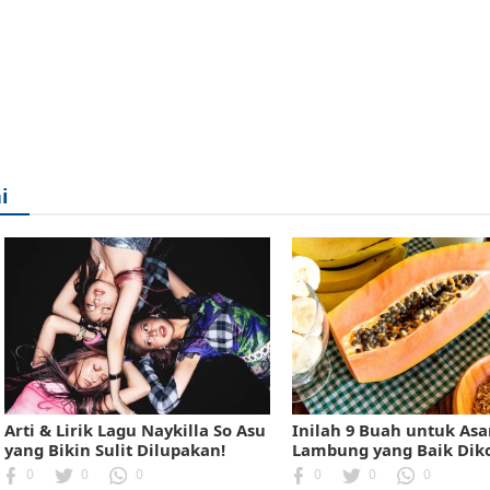
i
Arti & Lirik Lagu Naykilla So Asu
Inilah 9 Buah untuk As
yang Bikin Sulit Dilupakan!
Lambung yang Baik Dik
0
0
0
0
0
0