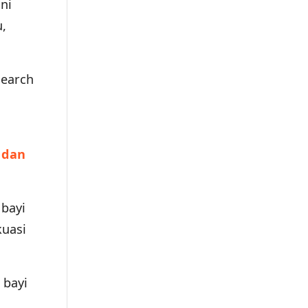
ni
,
Search
 dan
 bayi
kuasi
 bayi