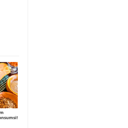
am
onsumsi!