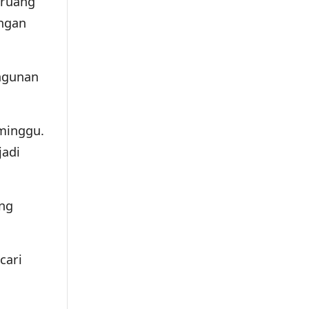
 ruang
engan
ngunan
 minggu.
jadi
ang
cari