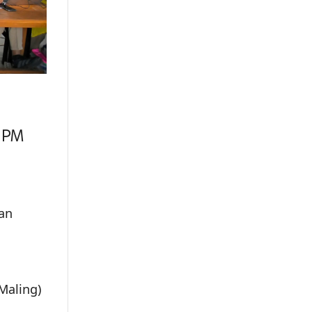
 PM
an
Maling)