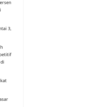
persen
i
tai 3,
ah
etitif
 di
akat
asar