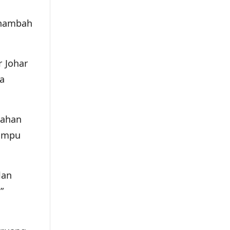
enambah
 Johar
a
bahan
mampu
lan
”