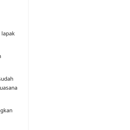
 lapak
n
sudah
suasana
ngkan