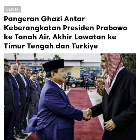
BERITA
Pangeran Ghazi Antar
Keberangkatan Presiden Prabowo
ke Tanah Air, Akhir Lawatan ke
Timur Tengah dan Turkiye
k
ak cipta.