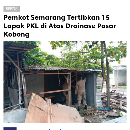
BERITA
Pemkot Semarang Tertibkan 15
Lapak PKL di Atas Drainase Pasar
Kobong
k
ak cipta.