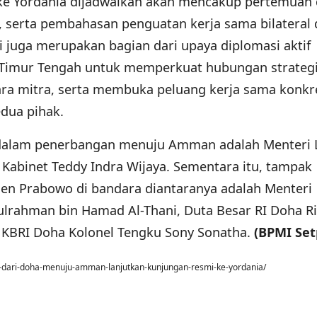
ke Yordania dijadwalkan akan mencakup pertemuan
n, serta pembahasan penguatan kerja sama bilateral 
i juga merupakan bagian dari upaya diplomasi aktif
 Timur Tengah untuk memperkuat hubungan strateg
ra mitra, serta membuka peluang kerja sama konkr
dua pihak.
dalam penerbangan menuju Amman adalah Menteri 
 Kabinet Teddy Indra Wijaya. Sementara itu, tampak
en Prabowo di bandara diantaranya adalah Menteri
lrahman bin Hamad Al-Thani, Duta Besar RI Doha R
 KBRI Doha Kolonel Tengku Sony Sonatha.
(BPMI Set
ak-dari-doha-menuju-amman-lanjutkan-kunjungan-resmi-ke-yordania/