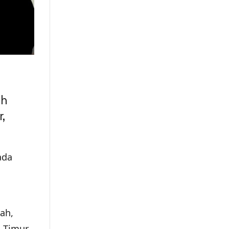
ah
,
ada
ah,
n Timur