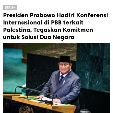
BERITA
Presiden Prabowo Hadiri Konferensi
Internasional di PBB terkait
Palestina, Tegaskan Komitmen
untuk Solusi Dua Negara
k
ak cipta.