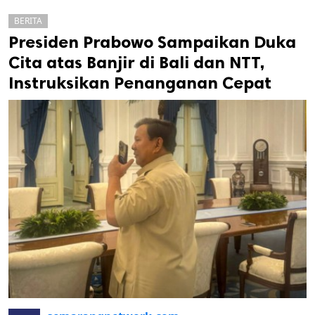
BERITA
Presiden Prabowo Sampaikan Duka
Cita atas Banjir di Bali dan NTT,
Instruksikan Penanganan Cepat
k
ak cipta.