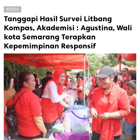
BERITA
Tanggapi Hasil Survei Litbang
Kompas, Akademisi : Agustina, Wali
kota Semarang Terapkan
Kepemimpinan Responsif
k
ak cipta.